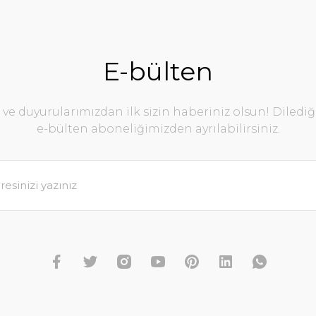
E-bülten
e duyurularımızdan ilk sizin haberiniz olsun! Diledi
e-bülten aboneliğimizden ayrılabilirsiniz.