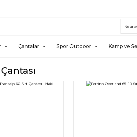
r
Çantalar
Spor Outdoor
Kamp ve Se
Çantası