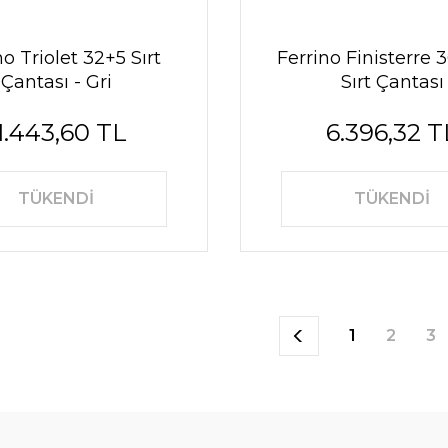
no Triolet 32+5 Sırt
Ferrino Finisterre 
Çantası - Gri
Sırt Çantası
1.443,60 TL
6.396,32 T
TÜKENDİ
TÜKENDİ
1
2
3