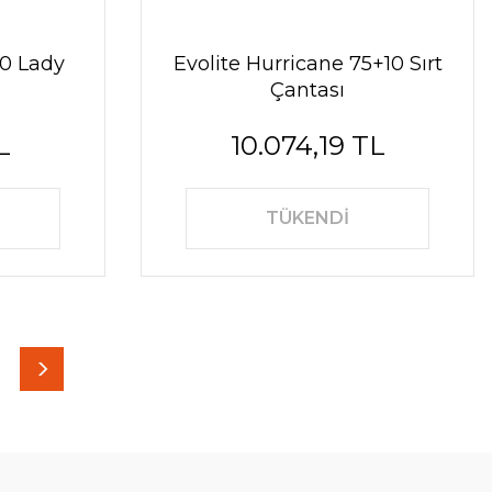
30 Lady
Evolite Hurricane 75+10 Sırt
Çantası
L
10.074,19 TL
TÜKENDİ