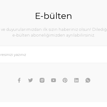
E-bülten
e duyurularımızdan ilk sizin haberiniz olsun! Diledi
e-bülten aboneliğimizden ayrılabilirsiniz.