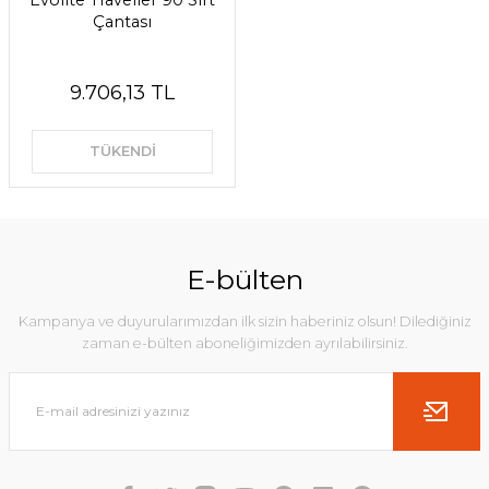
Evolite Traveller 90 Sırt
Çantası
9.706,13 TL
TÜKENDİ
E-bülten
Kampanya ve duyurularımızdan ilk sizin haberiniz olsun! Dilediğiniz
zaman e-bülten aboneliğimizden ayrılabilirsiniz.