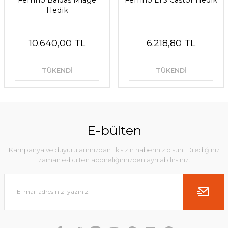
Ferrino Baldas Miage
Ferrino LYS Castor Hedik
Hedik
10.640,00 TL
6.218,80 TL
TÜKENDİ
TÜKENDİ
E-bülten
Kampanya ve duyurularımızdan ilk sizin haberiniz olsun! Dilediğiniz
zaman e-bülten aboneliğimizden ayrılabilirsiniz.