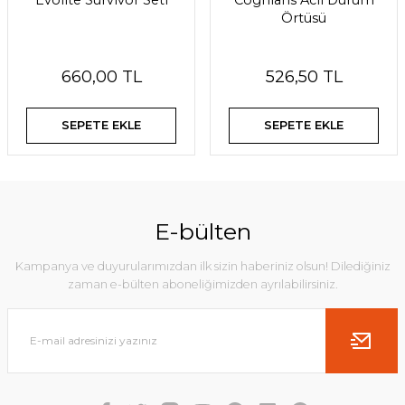
Evolite Survivor Seti
Coghlans Acil Durum
Örtüsü
660,00 TL
526,50 TL
SEPETE EKLE
SEPETE EKLE
E-bülten
Kampanya ve duyurularımızdan ilk sizin haberiniz olsun! Dilediğiniz
zaman e-bülten aboneliğimizden ayrılabilirsiniz.