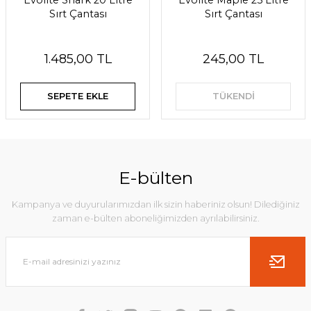
Evolite Shark 20 Litre
Evolite Maple 25 Litre
Sırt Çantası
Sırt Çantası
1.485,00 TL
245,00 TL
SEPETE EKLE
TÜKENDİ
E-bülten
Kampanya ve duyurularımızdan ilk sizin haberiniz olsun! Dilediğiniz
zaman e-bülten aboneliğimizden ayrılabilirsiniz.