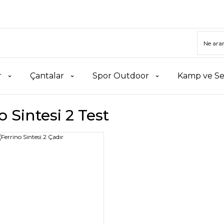
r
Çantalar
Spor Outdoor
Kamp ve Se
o Sintesi 2 Test