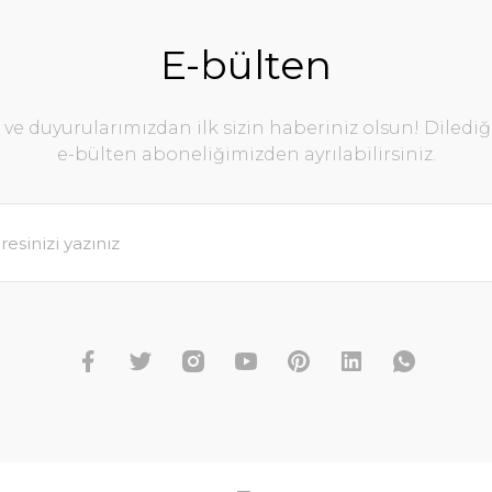
E-bülten
e duyurularımızdan ilk sizin haberiniz olsun! Diledi
e-bülten aboneliğimizden ayrılabilirsiniz.