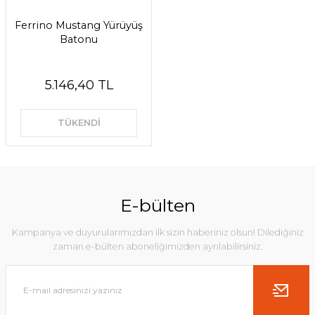
Ferrino Mustang Yürüyüş
Batonu
5.146,40 TL
TÜKENDİ
E-bülten
Kampanya ve duyurularımızdan ilk sizin haberiniz olsun! Dilediğiniz
zaman e-bülten aboneliğimizden ayrılabilirsiniz.