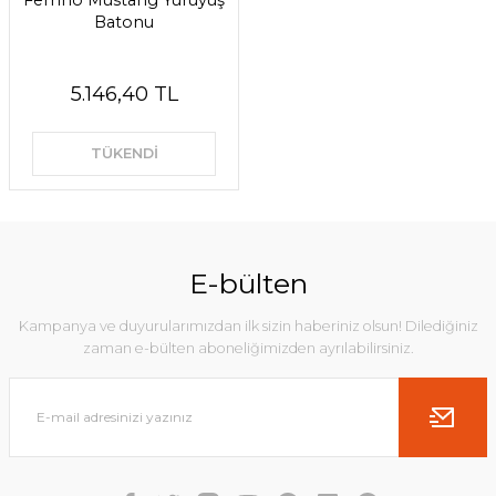
Ferrino Mustang Yürüyüş
Batonu
5.146,40 TL
TÜKENDİ
E-bülten
Kampanya ve duyurularımızdan ilk sizin haberiniz olsun! Dilediğiniz
zaman e-bülten aboneliğimizden ayrılabilirsiniz.