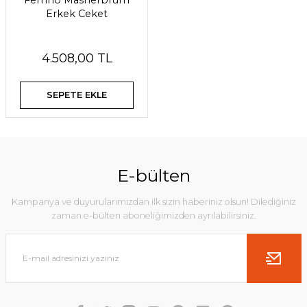
Ferrino Masherbrum
Erkek Ceket
4.508,00 TL
SEPETE EKLE
E-bülten
Kampanya ve duyurularımızdan ilk sizin haberiniz olsun! Dilediğiniz
zaman e-bülten aboneliğimizden ayrılabilirsiniz.