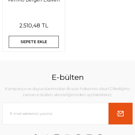
Ferrino Bergen Eldiven
2.510,48 TL
SEPETE EKLE
E-bülten
Kampanya ve duyurularımızdan ilk sizin haberiniz olsun! Dilediğiniz
zaman e-bülten aboneliğimizden ayrılabilirsiniz.