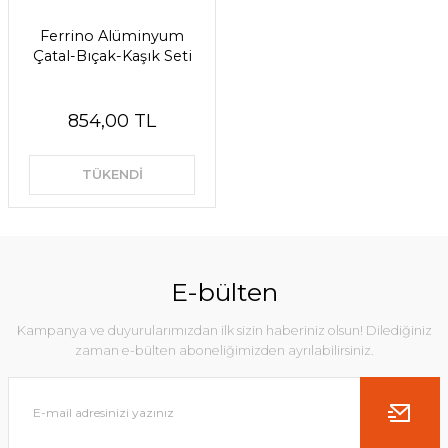
Ferrino Alüminyum
Çatal-Bıçak-Kaşık Seti
854,00 TL
TÜKENDİ
E-bülten
Kampanya ve duyurularımızdan ilk sizin haberiniz olsun! Dilediğiniz
zaman e-bülten aboneliğimizden ayrılabilirsiniz.