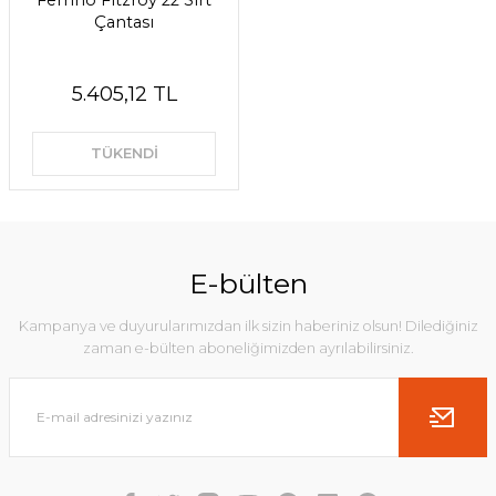
Ferrino Fitzroy 22 Sırt
Çantası
5.405,12 TL
TÜKENDİ
E-bülten
Kampanya ve duyurularımızdan ilk sizin haberiniz olsun! Dilediğiniz
zaman e-bülten aboneliğimizden ayrılabilirsiniz.