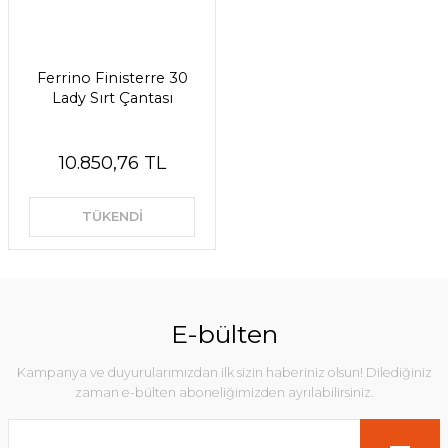
Ferrino Finisterre 30
Lady Sırt Çantası
10.850,76 TL
TÜKENDİ
E-bülten
Kampanya ve duyurularımızdan ilk sizin haberiniz olsun! Dilediğiniz
zaman e-bülten aboneliğimizden ayrılabilirsiniz.