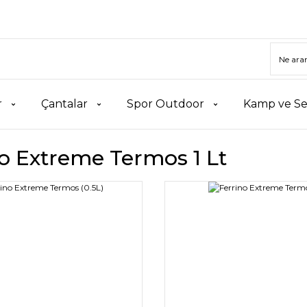
r
Çantalar
Spor Outdoor
Kamp ve Se
o Extreme Termos 1 Lt