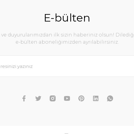
E-bülten
e duyurularımızdan ilk sizin haberiniz olsun! Diledi
e-bülten aboneliğimizden ayrılabilirsiniz.