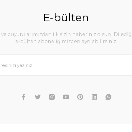
E-bülten
e duyurularımızdan ilk sizin haberiniz olsun! Diledi
e-bülten aboneliğimizden ayrılabilirsiniz.