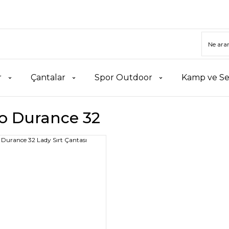
r
Çantalar
Spor Outdoor
Kamp ve Se
no Durance 32