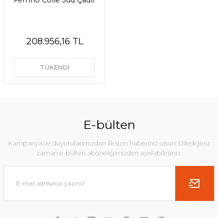
Ferrino Colle Sud Çadır
208.956,16 TL
TÜKENDİ
E-bülten
Kampanya ve duyurularımızdan ilk sizin haberiniz olsun! Dilediğiniz
zaman e-bülten aboneliğimizden ayrılabilirsiniz.