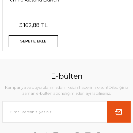
Ferrino Alesund Eldiven
3.162,88 TL
SEPETE EKLE
E-bülten
Kampanya ve duyurularımızdan ilk sizin haberiniz olsun! Dilediğiniz
zaman e-bülten aboneliğimizden ayrılabilirsiniz.