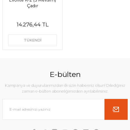
Evolite K-2 (5 Mevsim)
Çadır
14.276,44 TL
TÜKENDİ
E-bülten
Kampanya ve duyurularımızdan ilk sizin haberiniz olsun! Dilediğiniz
zaman e-bülten aboneliğimizden ayrılabilirsiniz.