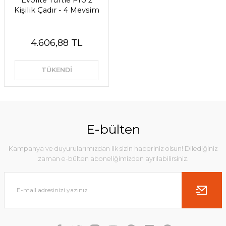
Evolite Turtle Pro 2
Kişilik Çadır - 4 Mevsim
4.606,88 TL
TÜKENDİ
E-bülten
Kampanya ve duyurularımızdan ilk sizin haberiniz olsun! Dilediğiniz
zaman e-bülten aboneliğimizden ayrılabilirsiniz.