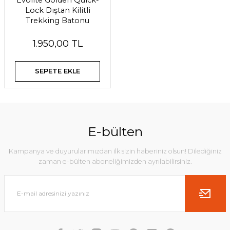
Evolite Golden Quick-
Lock Dıştan Kilitli
Trekking Batonu
1.950,00 TL
SEPETE EKLE
E-bülten
Kampanya ve duyurularımızdan ilk sizin haberiniz olsun! Dilediğiniz
zaman e-bülten aboneliğimizden ayrılabilirsiniz.