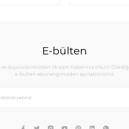
E-bülten
e duyurularımızdan ilk sizin haberiniz olsun! Diledi
e-bülten aboneliğimizden ayrılabilirsiniz.