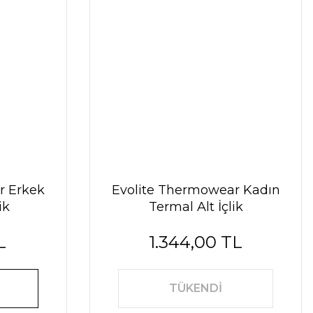
r Erkek
Evolite Thermowear Kadın
ik
Termal Alt İçlik
L
1.344,00 TL
TÜKENDİ