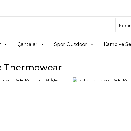
r
Çantalar
Spor Outdoor
Kamp ve Se
te Thermowear