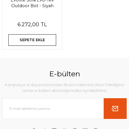
Evolite Sora Evo-Tex
Outdoor Bot - Siyah
6.272,00 TL
SEPETE EKLE
E-bülten
Kampanya ve duyurularımızdan ilk sizin haberiniz olsun! Dilediğiniz
zaman e-bülten aboneliğimizden ayrılabilirsiniz.