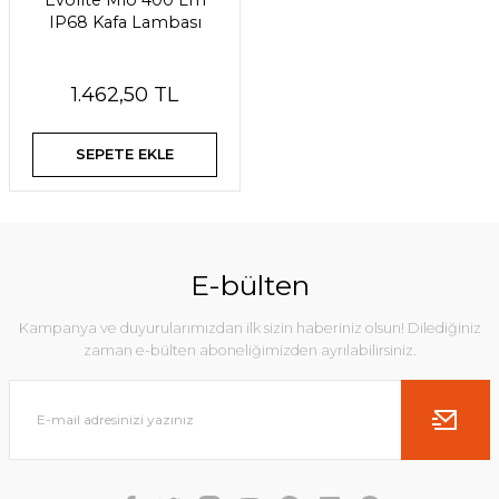
Evolite Mio 400 Lm
IP68 Kafa Lambası
1.462,50 TL
SEPETE EKLE
E-bülten
Kampanya ve duyurularımızdan ilk sizin haberiniz olsun! Dilediğiniz
zaman e-bülten aboneliğimizden ayrılabilirsiniz.