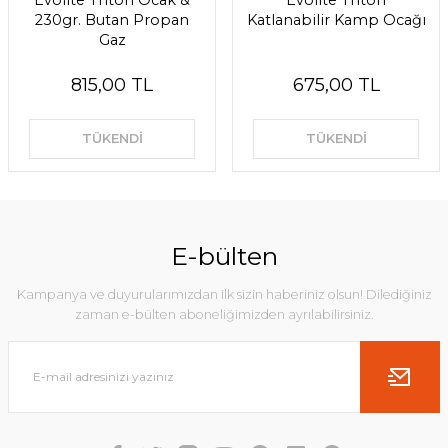
Evolite Triton Ocak &
Evolite Triton
230gr. Butan Propan
Katlanabilir Kamp Ocağı
Gaz
815,00 TL
675,00 TL
TÜKENDİ
TÜKENDİ
E-bülten
Kampanya ve duyurularımızdan ilk sizin haberiniz olsun! Dilediğiniz
zaman e-bülten aboneliğimizden ayrılabilirsiniz.