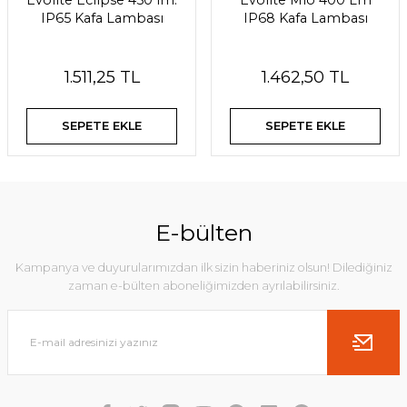
Evolite Eclipse 450 lm.
Evolite Mio 400 Lm
IP65 Kafa Lambası
IP68 Kafa Lambası
1.511,25 TL
1.462,50 TL
SEPETE EKLE
SEPETE EKLE
E-bülten
Kampanya ve duyurularımızdan ilk sizin haberiniz olsun! Dilediğiniz
zaman e-bülten aboneliğimizden ayrılabilirsiniz.