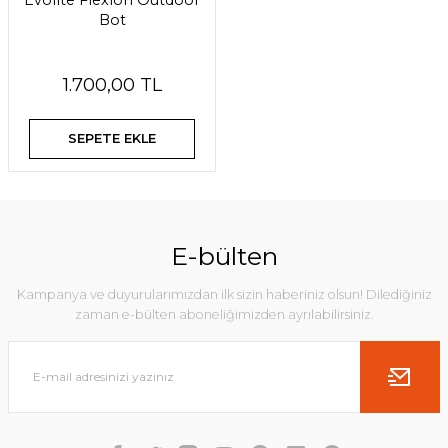
Evolite Flexion Outdoor
Bot
1.700,00 TL
SEPETE EKLE
E-bülten
Kampanya ve duyurularımızdan ilk sizin haberiniz olsun! Dilediğiniz
zaman e-bülten aboneliğimizden ayrılabilirsiniz.