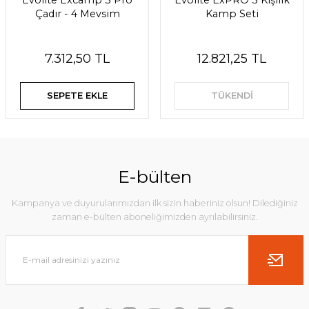
Evolite Excamp 3 Pro
Evolite ExPRO 3 Kişilik
Çadır - 4 Mevsim
Kamp Seti
7.312,50 TL
12.821,25 TL
SEPETE EKLE
TÜKENDİ
E-bülten
Kampanya ve duyurularımızdan ilk sizin haberiniz olsun! Dilediğiniz
zaman e-bülten aboneliğimizden ayrılabilirsiniz.