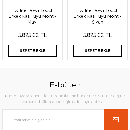
Evolite DownTouch
Evolite DownTouch
Erkek Kaz Tüyü Mont -
Erkek Kaz Tüyü Mont -
Mavi
Siyah
5.825,62 TL
5.825,62 TL
SEPETE EKLE
SEPETE EKLE
E-bülten
Kampanya ve duyurularımızdan ilk sizin haberiniz olsun! Dilediğiniz
zaman e-bülten aboneliğimizden ayrılabilirsiniz.