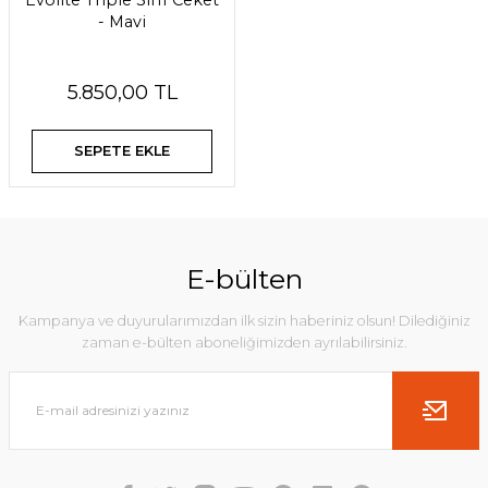
Evolite Triple 3in1 Ceket
- Mavi
5.850,00 TL
SEPETE EKLE
E-bülten
Kampanya ve duyurularımızdan ilk sizin haberiniz olsun! Dilediğiniz
zaman e-bülten aboneliğimizden ayrılabilirsiniz.