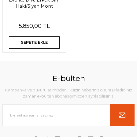
Evolite Diva Erkek 3in1
Haki/Siyah Mont
5.850,00 TL
SEPETE EKLE
E-bülten
Kampanya ve duyurularımızdan ilk sizin haberiniz olsun! Dilediğiniz
zaman e-bülten aboneliğimizden ayrılabilirsiniz.