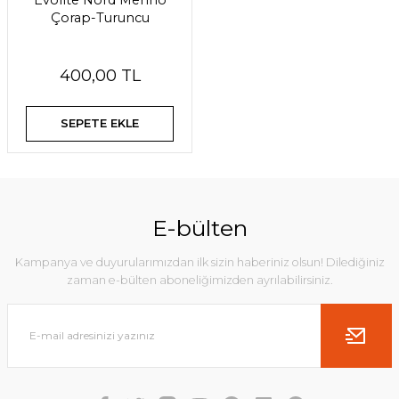
Evolite Nord Merino
Çorap-Turuncu
400,00 TL
SEPETE EKLE
E-bülten
Kampanya ve duyurularımızdan ilk sizin haberiniz olsun! Dilediğiniz
zaman e-bülten aboneliğimizden ayrılabilirsiniz.