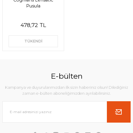
Coghlans Lensatic
Pusula
478,72 TL
TÜKENDİ
E-bülten
Kampanya ve duyurularımızdan ilk sizin haberiniz olsun! Dilediğiniz
zaman e-bülten aboneliğimizden ayrılabilirsiniz.