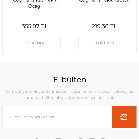
Coghlans Katı Yakıt
Coghlans Yakıt Tableti
Ocağı
355,87 TL
219,38 TL
TÜKENDİ
TÜKENDİ
E-bülten
Kampanya ve duyurularımızdan ilk sizin haberiniz olsun! Dilediğiniz
zaman e-bülten aboneliğimizden ayrılabilirsiniz.