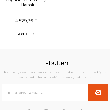
Coghlans Camo Paraşüt
Hamak
4.529,36 TL
SEPETE EKLE
E-bülten
Kampanya ve duyurularımızdan ilk sizin haberiniz olsun! Dilediğiniz
zaman e-bülten aboneliğimizden ayrılabilirsiniz.