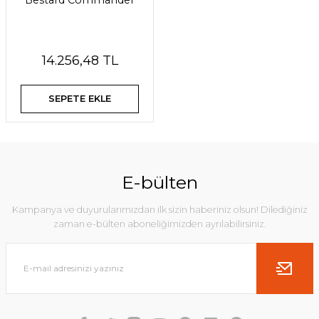
Bestard Commander
14.256,48 TL
SEPETE EKLE
E-bülten
Kampanya ve duyurularımızdan ilk sizin haberiniz olsun! Dilediğiniz
zaman e-bülten aboneliğimizden ayrılabilirsiniz.