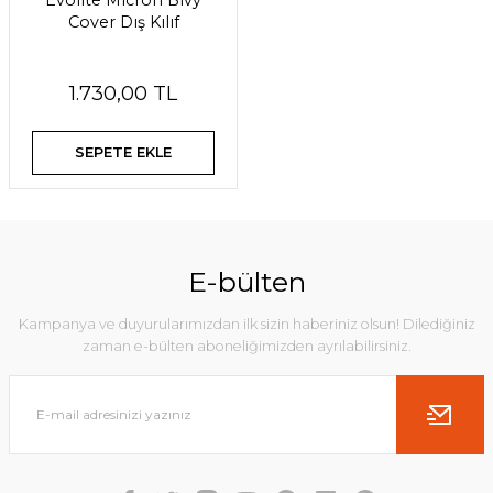
Evolite Micron Bivy
Cover Dış Kılıf
1.730,00 TL
SEPETE EKLE
E-bülten
Kampanya ve duyurularımızdan ilk sizin haberiniz olsun! Dilediğiniz
zaman e-bülten aboneliğimizden ayrılabilirsiniz.