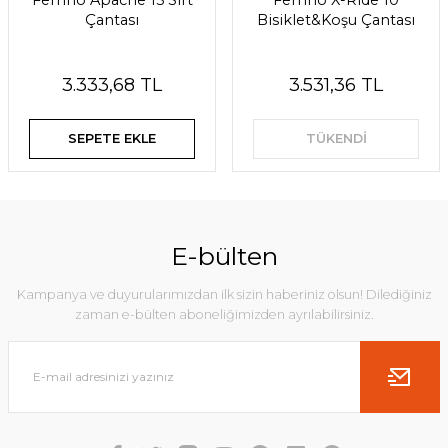
Ferrino Apache 15 Sırt
Ferrino X-Ride 10
Çantası
Bisiklet&Koşu Çantası
3.333,68 TL
3.531,36 TL
SEPETE EKLE
TÜKENDİ
E-bülten
Kampanya ve duyurularımızdan ilk sizin haberiniz olsun! Dilediğiniz
zaman e-bülten aboneliğimizden ayrılabilirsiniz.