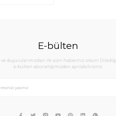
E-bülten
e duyurularımızdan ilk sizin haberiniz olsun! Diledi
e-bülten aboneliğimizden ayrılabilirsiniz.