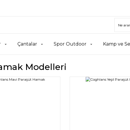
r
Çantalar
Spor Outdoor
Kamp ve Se
amak Modelleri