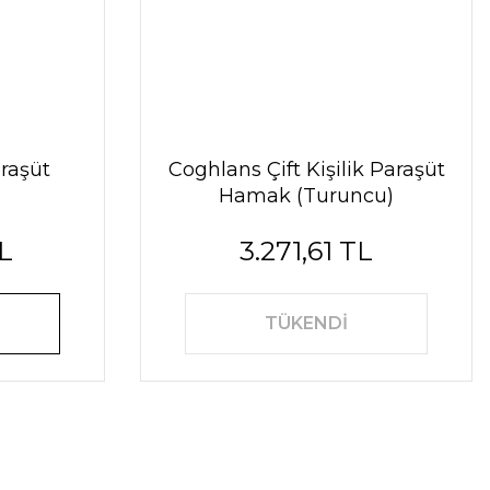
raşüt
Coghlans Çift Kişilik Paraşüt
Hamak (Turuncu)
L
3.271,61 TL
TÜKENDİ