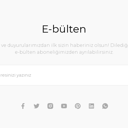
E-bülten
e duyurularımızdan ilk sizin haberiniz olsun! Diledi
e-bülten aboneliğimizden ayrılabilirsiniz.