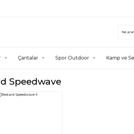
r
Çantalar
Spor Outdoor
Kamp ve Se
rd Speedwave