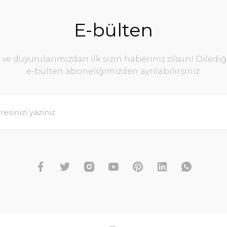
E-bülten
e duyurularımızdan ilk sizin haberiniz olsun! Diledi
e-bülten aboneliğimizden ayrılabilirsiniz.