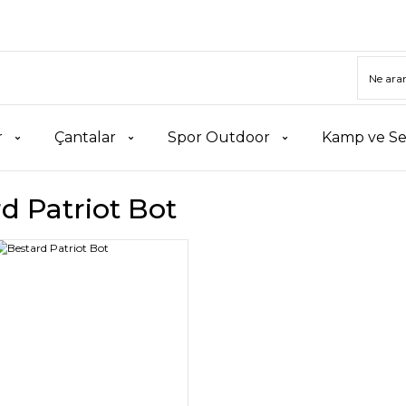
r
Çantalar
Spor Outdoor
Kamp ve Se
d Patriot Bot