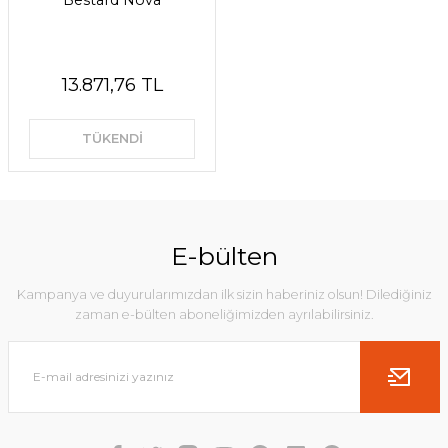
Bestard Nova
13.871,76 TL
TÜKENDİ
E-bülten
Kampanya ve duyurularımızdan ilk sizin haberiniz olsun! Dilediğiniz
zaman e-bülten aboneliğimizden ayrılabilirsiniz.