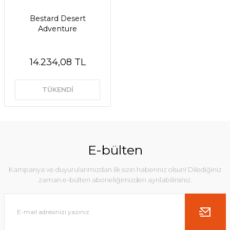
Bestard Desert
Adventure
14.234,08 TL
TÜKENDİ
E-bülten
Kampanya ve duyurularımızdan ilk sizin haberiniz olsun! Dilediğiniz
zaman e-bülten aboneliğimizden ayrılabilirsiniz.