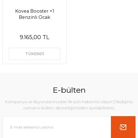
Kovea Booster +1
Benzinli Ocak
9.165,00 TL
TÜKENDİ
E-bülten
Kampanya ve duyurularımızdan ilk sizin haberiniz olsun! Dilediğiniz
zaman e-bülten aboneliğimizden ayrılabilirsiniz.