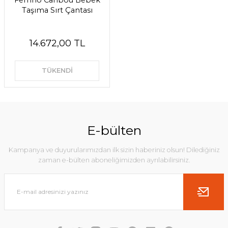
Ferrino Caribou Bebek
Taşıma Sırt Çantası
14.672,00 TL
TÜKENDİ
E-bülten
Kampanya ve duyurularımızdan ilk sizin haberiniz olsun! Dilediğiniz
zaman e-bülten aboneliğimizden ayrılabilirsiniz.