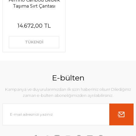
Ferrino Caribou Bebek
Taşıma Sırt Çantası
14.672,00 TL
TÜKENDİ
E-bülten
Kampanya ve duyurularımızdan ilk sizin haberiniz olsun! Dilediğiniz
zaman e-bülten aboneliğimizden ayrılabilirsiniz.