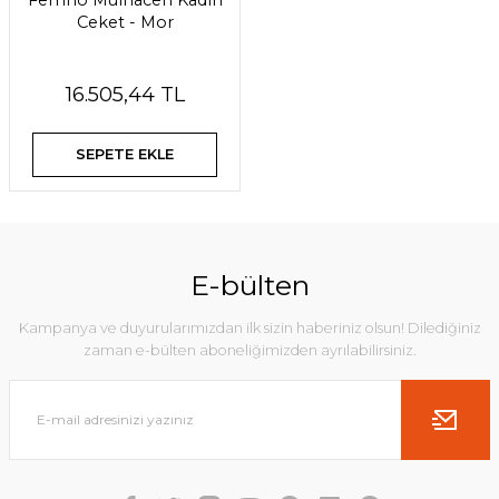
Ferrino Mulhacen Kadın
Ceket - Mor
16.505,44 TL
SEPETE EKLE
E-bülten
Kampanya ve duyurularımızdan ilk sizin haberiniz olsun! Dilediğiniz
zaman e-bülten aboneliğimizden ayrılabilirsiniz.