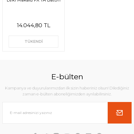
Leki Makalu FX TA Baton
14.044,80 TL
TÜKENDİ
E-bülten
Kampanya ve duyurularımızdan ilk sizin haberiniz olsun! Dilediğiniz
zaman e-bülten aboneliğimizden ayrılabilirsiniz.