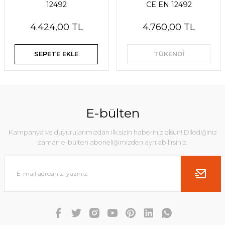
12492
CE EN 12492
4.424,00 TL
4.760,00 TL
SEPETE EKLE
TÜKENDİ
E-bülten
Kampanya ve duyurularımızdan ilk sizin haberiniz olsun! Dilediğiniz
zaman e-bülten aboneliğimizden ayrılabilirsiniz.