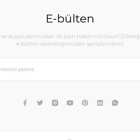
E-bülten
e duyurularımızdan ilk sizin haberiniz olsun! Diledi
e-bülten aboneliğimizden ayrılabilirsiniz.